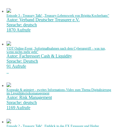
Episode 3 - Treasury Talk! „Treasury-Lebenswerk von Brigitta Kocherhans“
Autor: Verband Deutscher Treasurer e.V.
Sprache: deutsch
1870 Aufrufe
VDT Online-Event „Sofortmaßnahmen nach dem Cyberangriff – was tun,
wenn nichts mehr geht“
Autor: Fachressort Cash & Liquidity
Sprache: Deutsch
91 Aufrufe
Kompakt & animiert - zweites Informations-Video zum Thema Digitalisierung
im Liquiditätsrisikomanagement
Autor: Risk Management
Sprache: deutsch
1169 Aufrufe
Episode 2 - Treasury Talk! „Einblick in das FX Exposure und Hedge