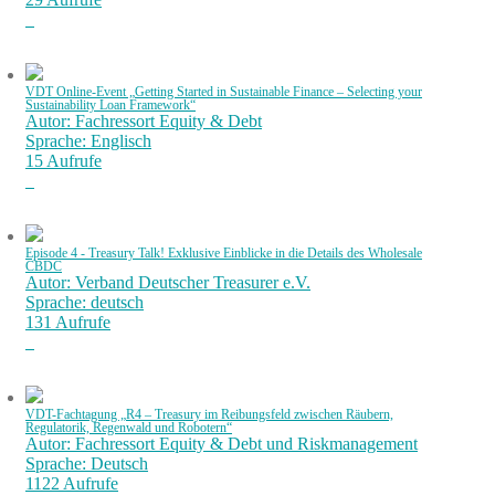
VDT Online-Event „Getting Started in Sustainable Finance – Selecting your
Sustainability Loan Framework“
Autor: Fachressort Equity & Debt
Sprache: Englisch
15 Aufrufe
Episode 4 - Treasury Talk! Exklusive Einblicke in die Details des Wholesale
CBDC
Autor: Verband Deutscher Treasurer e.V.
Sprache: deutsch
131 Aufrufe
VDT-Fachtagung „R4 – Treasury im Reibungsfeld zwischen Räubern,
Regulatorik, Regenwald und Robotern“
Autor: Fachressort Equity & Debt und Riskmanagement
Sprache: Deutsch
1122 Aufrufe