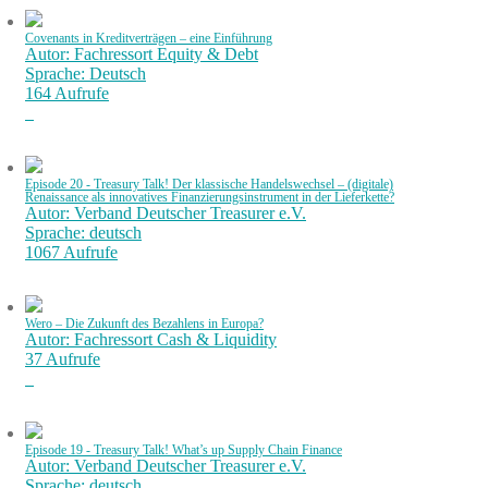
Covenants in Kreditverträgen – eine Einführung
Autor: Fachressort Equity & Debt
Sprache: Deutsch
164 Aufrufe
Episode 20 - Treasury Talk! Der klassische Handelswechsel – (digitale)
Renaissance als innovatives Finanzierungsinstrument in der Lieferkette?
Autor: Verband Deutscher Treasurer e.V.
Sprache: deutsch
1067 Aufrufe
Wero – Die Zukunft des Bezahlens in Europa?
Autor: Fachressort Cash & Liquidity
37 Aufrufe
Episode 19 - Treasury Talk! What’s up Supply Chain Finance
Autor: Verband Deutscher Treasurer e.V.
Sprache: deutsch