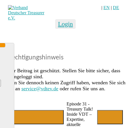
|
EN
|
DE
Login
Berechtigungshinweis
Dieser Beitrag ist geschützt. Stellen Sie bitte sicher, dass
Sie eingeloggt sind.
Sollten Sie dennoch keinen Zugriff haben, wenden Sie sich
gerne an
service@vdtev.de
oder rufen Sie uns an.
Episode 31 -
Treasury Talk!
Inside VDT –
Jetzt Mitglied werden
Login
Expertise,
aktuelle