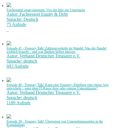
Fördermittel smart einsetzen: Von der Idee zur Umsetzung
Autor: Fachressort Equity & Debt
Sprache: Deutsch
75 Aufrufe
Episode 41 - Treasury Talk! Zahlungsverkehr im Wandel: Was der Handel
wirklich braucht – und was Banken liefern müssen.
Autor: Verband Deutscher Treasurer e.V.
Sprache: deutsch
693 Aufrufe
Episode 40 - Treasury Talk! Kann eine Treasury-Abteilung eine eigene App
entwickeln – ganz ohne IT-Know-how oder externe Unterstützung?
Autor: Verband Deutscher Treasurer e.V.
Sprache: deutsch
1189 Aufrufe
Episode 39 - Treasury Talk! Übersetzen von Unternehmenszielen in die
Kapitalanlage