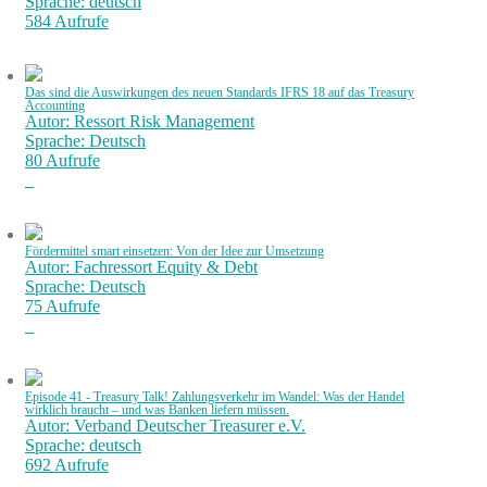
Sprache: deutsch
584 Aufrufe
Das sind die Auswirkungen des neuen Standards IFRS 18 auf das Treasury
Accounting
Autor: Ressort Risk Management
Sprache: Deutsch
80 Aufrufe
Fördermittel smart einsetzen: Von der Idee zur Umsetzung
Autor: Fachressort Equity & Debt
Sprache: Deutsch
75 Aufrufe
Episode 41 - Treasury Talk! Zahlungsverkehr im Wandel: Was der Handel
wirklich braucht – und was Banken liefern müssen.
Autor: Verband Deutscher Treasurer e.V.
Sprache: deutsch
692 Aufrufe