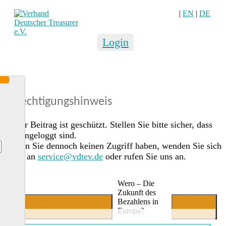
|
EN
|
DE
Login
Berechtigungshinweis
Dieser Beitrag ist geschützt. Stellen Sie bitte sicher, dass
Sie eingeloggt sind.
Sollten Sie dennoch keinen Zugriff haben, wenden Sie sich
gerne an
service@vdtev.de
oder rufen Sie uns an.
Wero – Die
Zukunft des
Bezahlens in
Jetzt Mitglied werden
Login
Europa?