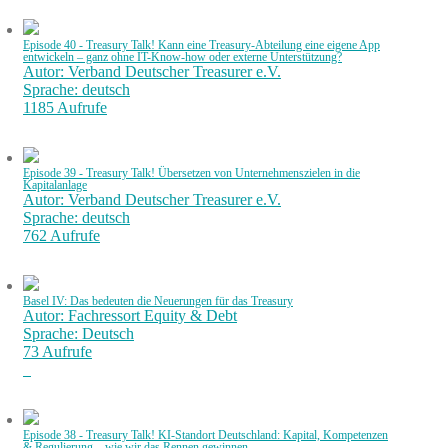
Episode 40 - Treasury Talk! Kann eine Treasury-Abteilung eine eigene App
entwickeln – ganz ohne IT-Know-how oder externe Unterstützung?
Autor: Verband Deutscher Treasurer e.V.
Sprache: deutsch
1185 Aufrufe
Episode 39 - Treasury Talk! Übersetzen von Unternehmenszielen in die
Kapitalanlage
Autor: Verband Deutscher Treasurer e.V.
Sprache: deutsch
762 Aufrufe
Basel IV: Das bedeuten die Neuerungen für das Treasury
Autor: Fachressort Equity & Debt
Sprache: Deutsch
73 Aufrufe
Episode 38 - Treasury Talk! KI-Standort Deutschland: Kapital, Kompetenzen
& Regulierung – wie wir das Rennen gewinnen