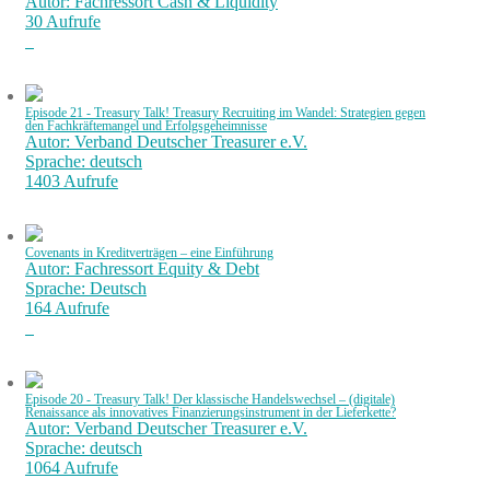
Autor: Fachressort Cash & Liquidity
30 Aufrufe
Episode 21 - Treasury Talk! Treasury Recruiting im Wandel: Strategien gegen
den Fachkräftemangel und Erfolgsgeheimnisse
Autor: Verband Deutscher Treasurer e.V.
Sprache: deutsch
1403 Aufrufe
Covenants in Kreditverträgen – eine Einführung
Autor: Fachressort Equity & Debt
Sprache: Deutsch
164 Aufrufe
Episode 20 - Treasury Talk! Der klassische Handelswechsel – (digitale)
Renaissance als innovatives Finanzierungsinstrument in der Lieferkette?
Autor: Verband Deutscher Treasurer e.V.
Sprache: deutsch
1064 Aufrufe