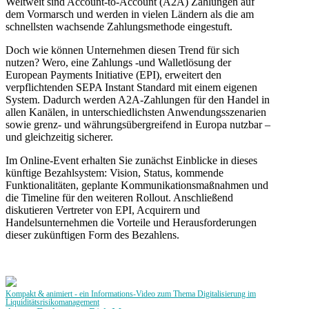
Weltweit sind Account-to-Account (A2A) Zahlungen auf
dem Vormarsch und werden in vielen Ländern als die am
schnellsten wachsende Zahlungsmethode eingestuft.
Doch wie können Unternehmen diesen Trend für sich
nutzen? Wero, eine Zahlungs -und Walletlösung der
European Payments Initiative (EPI), erweitert den
verpflichtenden SEPA Instant Standard mit einem eigenen
System. Dadurch werden A2A-Zahlungen für den Handel in
allen Kanälen, in unterschiedlichsten Anwendungsszenarien
sowie grenz- und währungsübergreifend in Europa nutzbar –
und gleichzeitig sicherer.
Im Online-Event erhalten Sie zunächst Einblicke in dieses
künftige Bezahlsystem: Vision, Status, kommende
Funktionalitäten, geplante Kommunikationsmaßnahmen und
die Timeline für den weiteren Rollout. Anschließend
diskutieren Vertreter von EPI, Acquirern und
Handelsunternehmen die Vorteile und Herausforderungen
dieser zukünftigen Form des Bezahlens.
Kompakt & animiert - ein Informations-Video zum Thema Digitalisierung im
Liquiditätsrisikomanagement