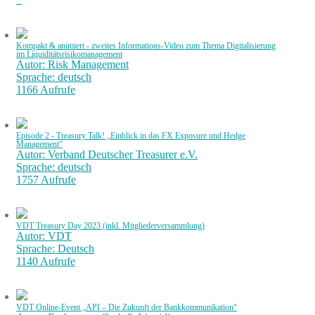
Kompakt & animiert - zweites Informations-Video zum Thema Digitalisierung
im Liquiditätsrisikomanagement
Autor: Risk Management
Sprache: deutsch
1166 Aufrufe
Episode 2 - Treasury Talk! „Einblick in das FX Exposure und Hedge
Management“
Autor: Verband Deutscher Treasurer e.V.
Sprache: deutsch
1757 Aufrufe
VDT Treasury Day 2023 (inkl. Mitgliederversammlung)
Autor: VDT
Sprache: Deutsch
1140 Aufrufe
VDT Online-Event „API – Die Zukunft der Bankkommunikation“