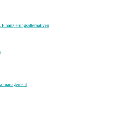
s Finanzierungsalternativen
e
sikomanagement