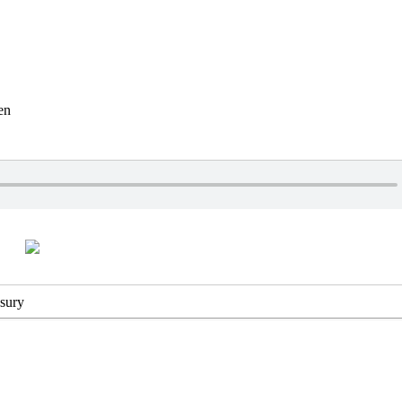
en
sury