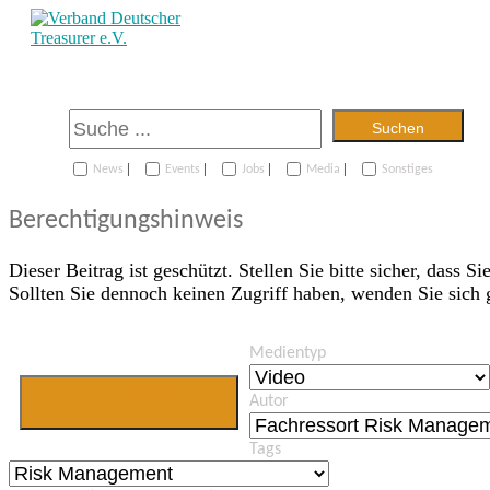
Suchen
|
|
|
|
News
Events
Jobs
Media
Sonstiges
Berechtigungshinweis
Dieser Beitrag ist geschützt. Stellen Sie bitte sicher, dass Si
Sollten Sie dennoch keinen Zugriff haben, wenden Sie sich
Medientyp
Jetzt Mitglied
Autor
werden
Tags