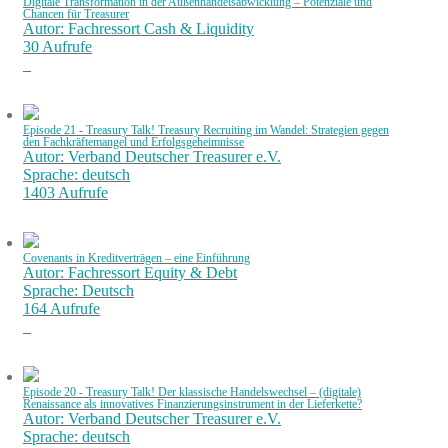
Digitale Transformation in der Außenhandelsabwicklung – Potenziale und
Chancen für Treasurer
Autor: Fachressort Cash & Liquidity
30 Aufrufe
Episode 21 - Treasury Talk! Treasury Recruiting im Wandel: Strategien gegen
den Fachkräftemangel und Erfolgsgeheimnisse
Autor: Verband Deutscher Treasurer e.V.
Sprache: deutsch
1403 Aufrufe
Covenants in Kreditverträgen – eine Einführung
Autor: Fachressort Equity & Debt
Sprache: Deutsch
164 Aufrufe
Episode 20 - Treasury Talk! Der klassische Handelswechsel – (digitale)
Renaissance als innovatives Finanzierungsinstrument in der Lieferkette?
Autor: Verband Deutscher Treasurer e.V.
Sprache: deutsch