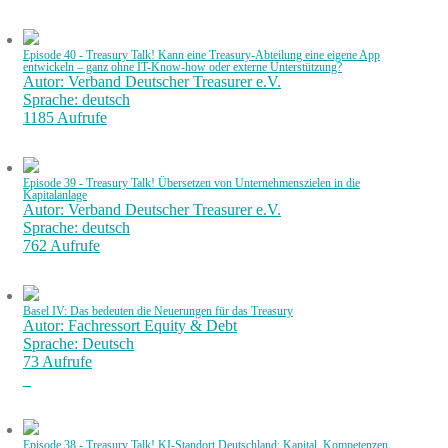
Episode 40 - Treasury Talk! Kann eine Treasury-Abteilung eine eigene App
entwickeln – ganz ohne IT-Know-how oder externe Unterstützung?
Autor: Verband Deutscher Treasurer e.V.
Sprache: deutsch
1185 Aufrufe
Episode 39 - Treasury Talk! Übersetzen von Unternehmenszielen in die
Kapitalanlage
Autor: Verband Deutscher Treasurer e.V.
Sprache: deutsch
762 Aufrufe
Basel IV: Das bedeuten die Neuerungen für das Treasury
Autor: Fachressort Equity & Debt
Sprache: Deutsch
73 Aufrufe
Episode 38 - Treasury Talk! KI-Standort Deutschland: Kapital, Kompetenzen