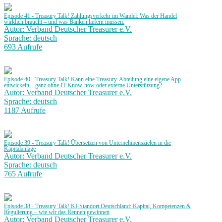
Episode 41 - Treasury Talk! Zahlungsverkehr im Wandel: Was der Handel
wirklich braucht – und was Banken liefern müssen.
Autor: Verband Deutscher Treasurer e.V.
Sprache: deutsch
693 Aufrufe
Episode 40 - Treasury Talk! Kann eine Treasury-Abteilung eine eigene App
entwickeln – ganz ohne IT-Know-how oder externe Unterstützung?
Autor: Verband Deutscher Treasurer e.V.
Sprache: deutsch
1187 Aufrufe
Episode 39 - Treasury Talk! Übersetzen von Unternehmenszielen in die
Kapitalanlage
Autor: Verband Deutscher Treasurer e.V.
Sprache: deutsch
765 Aufrufe
Episode 38 - Treasury Talk! KI-Standort Deutschland: Kapital, Kompetenzen &
Regulierung – wie wir das Rennen gewinnen
Autor: Verband Deutscher Treasurer e.V.