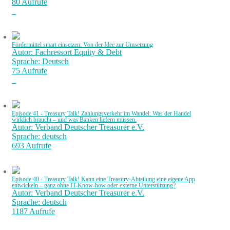
80 Aufrufe
Fördermittel smart einsetzen: Von der Idee zur Umsetzung
Autor: Fachressort Equity & Debt
Sprache: Deutsch
75 Aufrufe
Episode 41 - Treasury Talk! Zahlungsverkehr im Wandel: Was der Handel
wirklich braucht – und was Banken liefern müssen.
Autor: Verband Deutscher Treasurer e.V.
Sprache: deutsch
693 Aufrufe
Episode 40 - Treasury Talk! Kann eine Treasury-Abteilung eine eigene App
entwickeln – ganz ohne IT-Know-how oder externe Unterstützung?
Autor: Verband Deutscher Treasurer e.V.
Sprache: deutsch
1187 Aufrufe