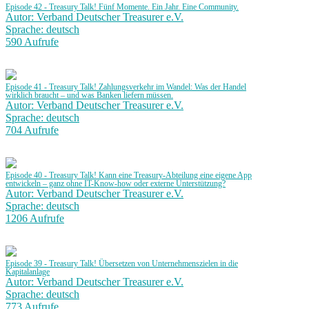
Episode 42 - Treasury Talk! Fünf Momente. Ein Jahr. Eine Community.
Autor: Verband Deutscher Treasurer e.V.
Sprache: deutsch
590 Aufrufe
Episode 41 - Treasury Talk! Zahlungsverkehr im Wandel: Was der Handel
wirklich braucht – und was Banken liefern müssen.
Autor: Verband Deutscher Treasurer e.V.
Sprache: deutsch
704 Aufrufe
Episode 40 - Treasury Talk! Kann eine Treasury-Abteilung eine eigene App
entwickeln – ganz ohne IT-Know-how oder externe Unterstützung?
Autor: Verband Deutscher Treasurer e.V.
Sprache: deutsch
1206 Aufrufe
Episode 39 - Treasury Talk! Übersetzen von Unternehmenszielen in die
Kapitalanlage
Autor: Verband Deutscher Treasurer e.V.
Sprache: deutsch
773 Aufrufe