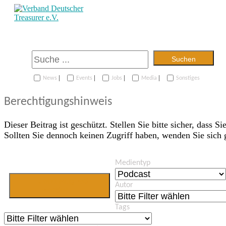
Suchen
|
|
|
|
News
Events
Jobs
Media
Sonstiges
Berechtigungshinweis
Dieser Beitrag ist geschützt. Stellen Sie bitte sicher, dass Si
Sollten Sie dennoch keinen Zugriff haben, wenden Sie sich
Medientyp
Jetzt Mitglied
Autor
werden
Tags