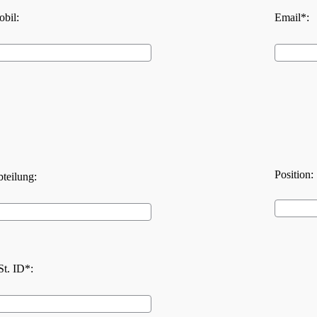
bil:
Email*:
Position:
teilung:
t. ID*: