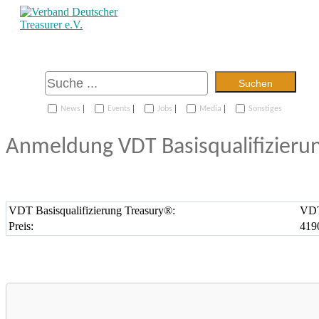
Suchen
|
|
|
|
News
Events
Jobs
Media
Sonstiges
Anmeldung VDT Basisqualifizieru
VDT Basisqualifizierung Treasury®:
VDT 
Preis:
419