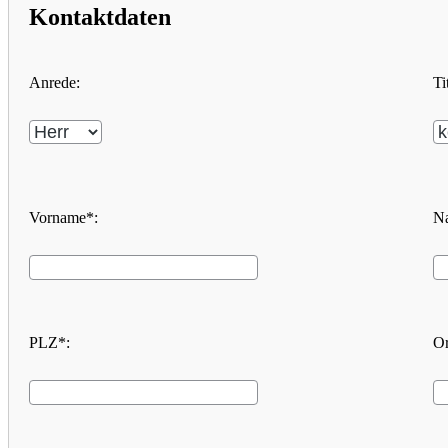
Kontaktdaten
Anrede:
Ti
Vorname*:
N
PLZ*:
Or