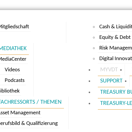
itgliedschaft
Cash & Liquidi
Equity & Debt
Risk Managem
MEDIATHEK
Digital Innova
MediaCenter
MYVDT
Videos
Podcasts
SUPPORT
ibliothek
TREASURY B
FACHRESSORTS / THEMEN
TREASURY-L
Asset Management
erufsbild & Qualifizierung