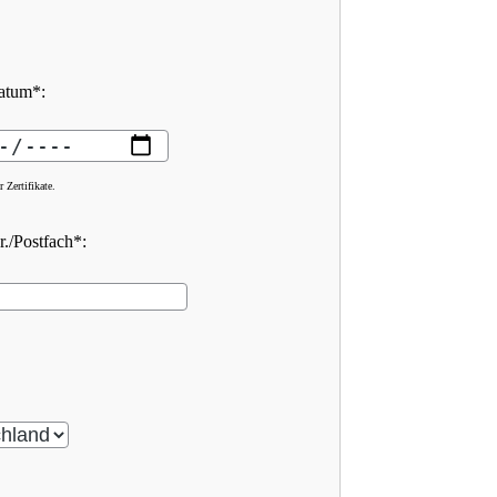
atum*:
 Zertifikate.
r./Postfach*: