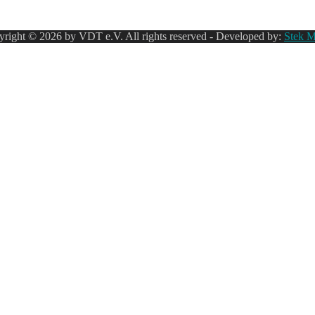
right © 2026 by VDT e.V. All rights reserved - Developed by:
Stek M