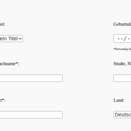
tel:
Geburtsd
*Notwendig für
achname*:
Straße, N
t*:
Land: