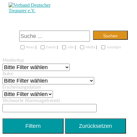
Suchen
|
|
|
|
News
Events
Jobs
Media
Sonstiges
Medientyp
Autor
Erscheinungsdatum
Stichworte
(Kommagetrennt)