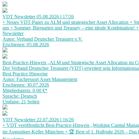
VDT Newsletter 05.08.2026 l 17/26
+ Neues VDT-Paper zu ALM und strategischer Asset Allocation + Struk
aus + Sommer, Biergarten und Treasury – eine ideale Kombination! 
Newsletter
Autor: Verband Deutscher Treasurer e.V.
Erschienen: 05.08.2026
Best-Practice-Hinweis „ALM und Strategische Asset Allocation im C
Der Verband Deutscher Treasurer (VDT) erweitert sein Informationsa
Best Practice Hinweise
Autor: Fachressort Asset Management
Erschienen: 30.07.2026
Mitgliedspreis: 0,00 €
*
Sprache: Deutsch
Umfang: 21 Seiten
VDT Newsletter 22.07.2026 l 16/26
+ VDT veröffentlicht Best-Practice-Hinweis „Working Capital Manag
im Augustiner-Keller München + 🏆 Best of 1. Halbjahr 2026 – Das h