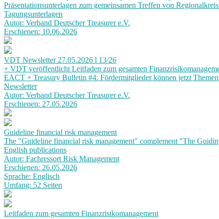
Präsentationsunterlagen zum gemeinsamen Treffen von Regionalkre
Tagungsunterlagen
Autor: Verband Deutscher Treasurer e.V.
Erschienen: 10.06.2026
VDT Newsletter 27.05.2026 l 13/26
+ VDT veröffentlicht Leitfaden zum gesamten Finanzrisikomanagemen
EACT + Treasury Bulletin #4: Fördermitglieder können jetzt Theme
Newsletter
Autor: Verband Deutscher Treasurer e.V.
Erschienen: 27.05.2026
Guideline financial risk management
The "Guideline financial risk management" complement "The Guiding
English publications
Autor: Fachressort Risk Management
Erschienen: 26.05.2026
Sprache: Englisch
Umfang: 52 Seiten
Leitfaden zum gesamten Finanzrisikomanagement