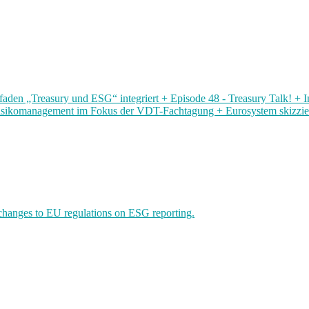
aden „Treasury und ESG“ integriert + Episode 48 - Treasury Talk! + 
isikomanagement im Fokus der VDT-Fachtagung + Eurosystem skizziert
changes to EU regulations on ESG reporting.