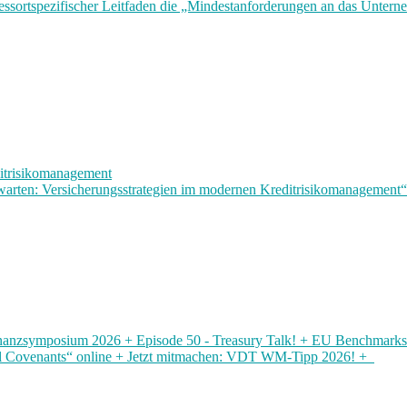
ssortspezifischer Leitfaden die „Mindestanforderungen an das Untern
ditrisikomanagement
warten: Versicherungsstrategien im modernen Kreditrisikomanagement“
nzsymposium 2026 + Episode 50 - Treasury Talk!‌ ‌+ EU Benchmarks
al Covenants“ online + Jetzt mitmachen: VDT WM-Tipp 2026! +