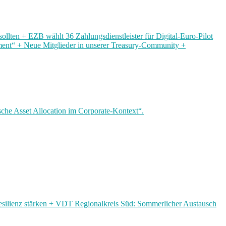
llten + EZB wählt 36 Zahlungsdienstleister für Digital-Euro-Pilot
ment“ + Neue Mitglieder in unserer Treasury-Community +
che Asset Allocation im Corporate-Kontext“.
esilienz stärken + VDT Regionalkreis Süd: Sommerlicher Austausch