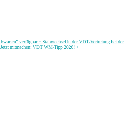
bwarten" verfügbar + Stabwechsel in der VDT-Vertretung bei der
n + Jetzt mitmachen: VDT WM-Tipp 2026! +