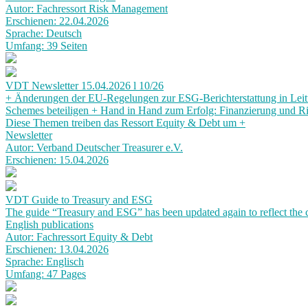
Autor: Fachressort Risk Management
Erschienen: 22.04.2026
Sprache: Deutsch
Umfang: 39 Seiten
VDT Newsletter 15.04.2026 l 10/26
+ Änderungen der EU-Regelungen zur ESG-Berichterstattung in Leitf
Schemes beteiligen + Hand in Hand zum Erfolg: Finanzierung und R
Diese Themen treiben das Ressort Equity & Debt um +
Newsletter
Autor: Verband Deutscher Treasurer e.V.
Erschienen: 15.04.2026
VDT Guide to Treasury and ESG
The guide “Treasury and ESG” has been updated again to reflect the 
English publications
Autor: Fachressort Equity & Debt
Erschienen: 13.04.2026
Sprache: Englisch
Umfang: 47 Pages