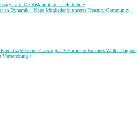
ry Talk! De-Risking in der Lieferkette +
ter an Dynamik + Neue Mitglieder in unserer Treasury-Community +
Gen Trade Finance" verfügbar + European Business Wallet: Digitale
n Vorbereitung +