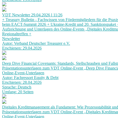
VDT Newsletter 29.04.2026 l 11/26
+ Treasury Bulletin - Fachwissen von Fördermitgliedern für die Pr
beim EACT-Summit 2026 + Ukraine-Kredit und 20. Sanktionspaket + 
Aufzeichnung und Unterlagen des Online-Events „Digitales Kredit
Regionaltreffen +
Newsletter
Autor: Verband Deutscher Treasurer e.V.
Erschienen: 29.04.2026
Deep Dive Financial Covenants: Standards, Stellschrauben und Fallst
Präsentationsunterlagen zum VDT Online-Event „Deep Dive Financial
Online-Event-Unterlagen
Autor: Fachressort Equity & Debt
Erschienen: 28.04.2026
Sprache: Deutsch
Umfang: 20 Seiten
Digitales Kreditmanagement als Fundament: Wie Prozessstabilität und
Präsentationsunterlagen zum VDT Online-Event „Digitales Kreditm
Online-Event-Unterlagen