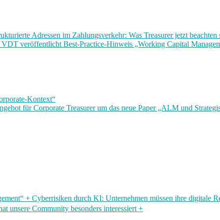
turierte Adressen im Zahlungsverkehr: Was Treasurer jetzt beachten so
+ VDT veröffentlicht Best-Practice-Hinweis „Working Capital Manage
orporate-Kontext“
ngebot für Corporate Treasurer um das neue Paper „ALM und Strategis
ement“ + Cyberrisiken durch KI: Unternehmen müssen ihre digitale R
at unsere Community besonders interessiert +