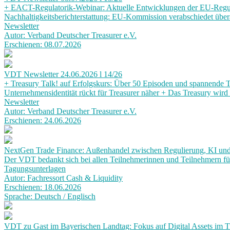
+ EACT-Regulatorik-Webinar: Aktuelle Entwicklungen der EU-Regul
Nachhaltigkeitsberichterstattung: EU-Kommission verabschiedet übe
Newsletter
Autor: Verband Deutscher Treasurer e.V.
Erschienen: 08.07.2026
VDT Newsletter 24.06.2026 l 14/26
+ Treasury Talk! auf Erfolgskurs: Über 50 Episoden und spannende
Unternehmensidentität rückt für Treasurer näher + Das Treasury wird
Newsletter
Autor: Verband Deutscher Treasurer e.V.
Erschienen: 24.06.2026
NextGen Trade Finance: Außenhandel zwischen Regulierung, KI und
Der VDT bedankt sich bei allen Teilnehmerinnen und Teilnehmern für
Tagungsunterlagen
Autor: Fachressort Cash & Liquidity
Erschienen: 18.06.2026
Sprache: Deutsch / Englisch
VDT zu Gast im Bayerischen Landtag: Fokus auf Digital Assets im T