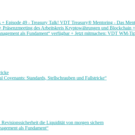
axis + Episode 49 - Treasury Talk! VDT Treasury® Mentoring - Das Me
Präsenzmeeting des Arbeitskreis Kryptowährungen und Blockchain + E
management als Fundament“ verfügbar + Jetzt mitmachen: VDT WM-Ti
ricke
 Covenants: Standards, Stellschrauben und Fallstricke“
 Revisionssicherheit die Liquidität von morgen sichern
anagement als Fundament“