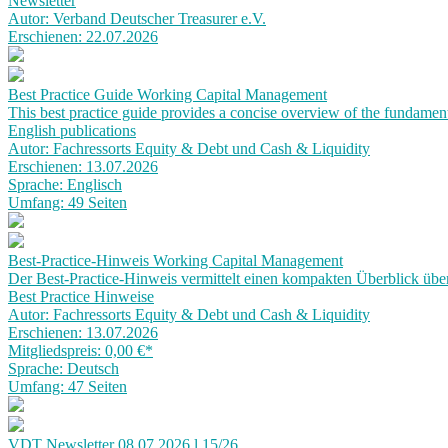
Newsletter
Autor: Verband Deutscher Treasurer e.V.
Erschienen: 22.07.2026
Best Practice Guide Working Capital Management
This best practice guide provides a concise overview of the fundame
English publications
Autor: Fachressorts Equity & Debt und Cash & Liquidity
Erschienen: 13.07.2026
Sprache: Englisch
Umfang: 49 Seiten
Best-Practice-Hinweis Working Capital Management
Der Best-Practice-Hinweis vermittelt einen kompakten Überblick üb
Best Practice Hinweise
Autor: Fachressorts Equity & Debt und Cash & Liquidity
Erschienen: 13.07.2026
Mitgliedspreis: 0,00 €
*
Sprache: Deutsch
Umfang: 47 Seiten
VDT Newsletter 08.07.2026 l 15/26