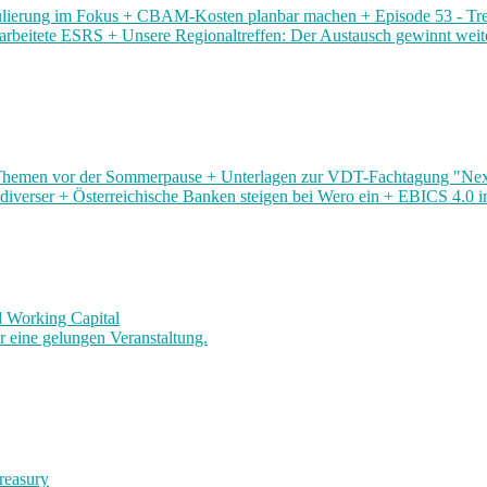
ierung im Fokus + CBAM-Kosten planbar machen + Episode 53 - Treasu
rarbeitete ESRS + Unsere Regionaltreffen: Der Austausch gewinnt wei
 Themen vor der Sommerpause + Unterlagen zur VDT-Fachtagung "Next
 diverser + Österreichische Banken steigen bei Wero ein + EBICS 4.0 i
 Working Capital
 eine gelungen Veranstaltung.
reasury