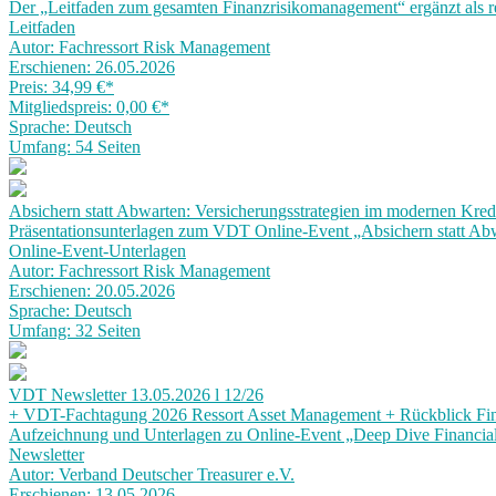
Der „Leitfaden zum gesamten Finanzrisikomanagement“ ergänzt als re
Leitfaden
Autor: Fachressort Risk Management
Erschienen: 26.05.2026
Preis: 34,99 €
*
Mitgliedspreis: 0,00 €
*
Sprache: Deutsch
Umfang: 54 Seiten
Absichern statt Abwarten: Versicherungsstrategien im modernen Kre
Präsentationsunterlagen zum VDT Online-Event „Absichern statt Ab
Online-Event-Unterlagen
Autor: Fachressort Risk Management
Erschienen: 20.05.2026
Sprache: Deutsch
Umfang: 32 Seiten
VDT Newsletter 13.05.2026 l 12/26
+ VDT-Fachtagung 2026 Ressort Asset Management + Rückblick Fina
Aufzeichnung und Unterlagen zu Online-Event „Deep Dive Financi
Newsletter
Autor: Verband Deutscher Treasurer e.V.
Erschienen: 13.05.2026