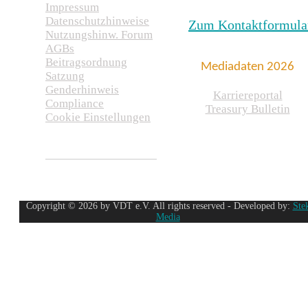
Impressum
Datenschutzhinweise
Zum Kontaktformula
Nutzungshinw. Forum
AGBs
Beitragsordnung
Mediadaten 2026
Satzung
Genderhinweis
Karriereportal
Compliance
Treasury Bulletin
Cookie Einstellungen
Copyright © 2026 by VDT e.V. All rights reserved - Developed by:
Ste
Media