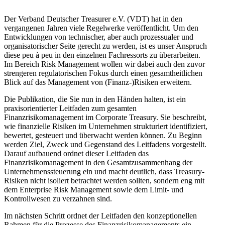
Der Verband Deutscher Treasurer e.V. (VDT) hat in den
vergangenen Jahren viele Regelwerke veröffentlicht. Um den
Entwicklungen von technischer, aber auch prozessualer und
organisatorischer Seite gerecht zu werden, ist es unser Anspruch
diese peu à peu in den einzelnen Fachressorts zu überarbeiten.
Im Bereich Risk Management wollen wir dabei auch den zuvor
strengeren regulatorischen Fokus durch einen gesamtheitlichen
Blick auf das Management von (Finanz-)Risiken erweitern.
Die Publikation, die Sie nun in den Händen halten, ist ein
praxisorientierter Leitfaden zum gesamten
Finanzrisikomanagement im Corporate Treasury. Sie beschreibt,
wie finanzielle Risiken im Unternehmen strukturiert identifiziert,
bewertet, gesteuert und überwacht werden können. Zu Beginn
werden Ziel, Zweck und Gegenstand des Leitfadens vorgestellt.
Darauf aufbauend ordnet dieser Leitfaden das
Finanzrisikomanagement in den Gesamtzusammenhang der
Unternehmenssteuerung ein und macht deutlich, dass Treasury-
Risiken nicht isoliert betrachtet werden sollten, sondern eng mit
dem Enterprise Risk Management sowie dem Limit- und
Kontrollwesen zu verzahnen sind.
Im nächsten Schritt ordnet der Leitfaden den konzeptionellen
Rahmen für die Prozesse des Finanzrisikomanagements ein.