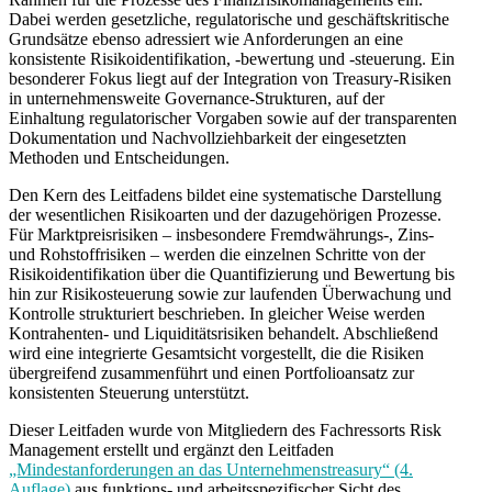
Dabei werden gesetzliche, regulatorische und geschäftskritische
Grundsätze ebenso adressiert wie Anforderungen an eine
konsistente Risikoidentifikation, -bewertung und -steuerung. Ein
besonderer Fokus liegt auf der Integration von Treasury-Risiken
in unternehmensweite Governance-Strukturen, auf der
Einhaltung regulatorischer Vorgaben sowie auf der transparenten
Dokumentation und Nachvollziehbarkeit der eingesetzten
Methoden und Entscheidungen.
Den Kern des Leitfadens bildet eine systematische Darstellung
der wesentlichen Risikoarten und der dazugehörigen Prozesse.
Für Marktpreisrisiken – insbesondere Fremdwährungs-, Zins-
und Rohstoffrisiken – werden die einzelnen Schritte von der
Risikoidentifikation über die Quantifizierung und Bewertung bis
hin zur Risikosteuerung sowie zur laufenden Überwachung und
Kontrolle strukturiert beschrieben. In gleicher Weise werden
Kontrahenten- und Liquiditätsrisiken behandelt. Abschließend
wird eine integrierte Gesamtsicht vorgestellt, die die Risiken
übergreifend zusammenführt und einen Portfolioansatz zur
konsistenten Steuerung unterstützt.
Dieser Leitfaden wurde von Mitgliedern des Fachressorts Risk
Management erstellt und ergänzt den Leitfaden
„Mindestanforderungen an das Unternehmenstreasury“ (4.
Auflage)
aus funktions- und arbeitsspezifischer Sicht des