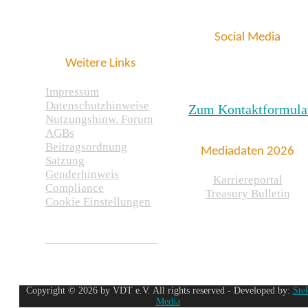
Social Media
Weitere Links
Impressum
Datenschutzhinweise
Zum Kontaktformula
Nutzungshinw. Forum
AGBs
Beitragsordnung
Mediadaten 2026
Satzung
Genderhinweis
Karriereportal
Compliance
Treasury Bulletin
Cookie Einstellungen
Copyright © 2026 by VDT e.V. All rights reserved - Developed by:
Ste
Media