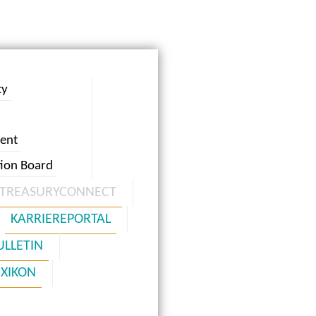
ty
ent
tion Board
TREASURYCONNECT
KARRIEREPORTAL
ULLETIN
EXIKON