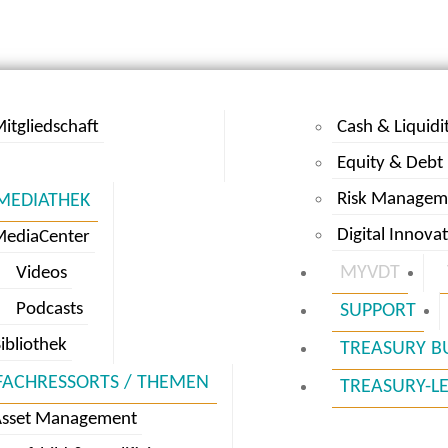
itgliedschaft
Cash & Liquidi
Equity & Debt
Risk Managem
MEDIATHEK
Digital Innova
MediaCenter
MYVDT
Videos
Podcasts
SUPPORT
ibliothek
TREASURY B
FACHRESSORTS / THEMEN
TREASURY-L
Asset Management