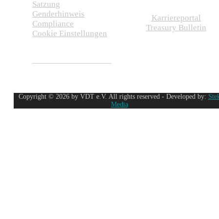
Satzung
Genderhinweis
Karriereportal
Compliance
Treasury Bulletin
Cookie Einstellungen
Copyright © 2026 by VDT e.V. All rights reserved - Developed by:
Ste
Media