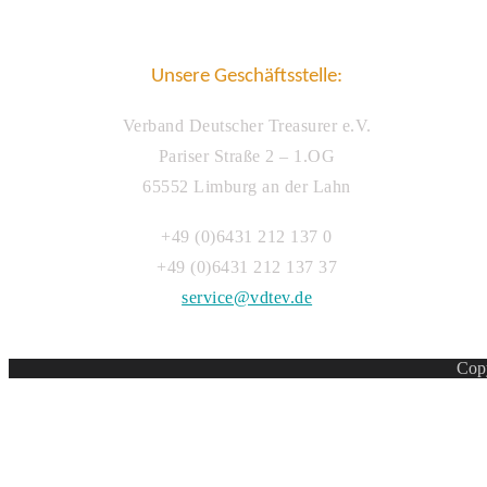
Unsere Geschäftsstelle:
Verband Deutscher Treasurer e.V.
Pariser Straße 2 – 1.OG
65552 Limburg an der Lahn
+49 (0)6431 212 137 0
+49 (0)6431 212 137 37
service@vdtev.de
Copy