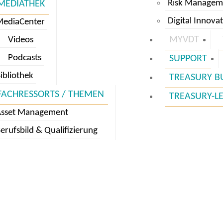
Risk Managem
MEDIATHEK
Digital Innova
MediaCenter
MYVDT
Videos
Podcasts
SUPPORT
ibliothek
TREASURY B
FACHRESSORTS / THEMEN
TREASURY-L
Asset Management
erufsbild & Qualifizierung