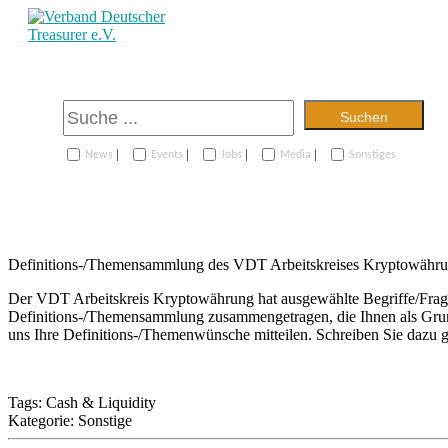
Suchen
|
|
|
|
News
Events
Jobs
Media
Sonstiges
Definitions-/Themensammlung des VDT Arbeitskreises Kryptowähr
Der VDT Arbeitskreis Kryptowährung hat ausgewählte Begriffe/Frages
Definitions-/Themensammlung zusammengetragen, die Ihnen als Grun
uns Ihre Definitions-/Themenwünsche mitteilen. Schreiben Sie dazu 
Tags:
Cash & Liquidity
Kategorie:
Sonstige