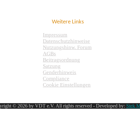
Weitere Links
Impressum
Datenschutzhinweise
Nutzungshinw. Forum
AGBs
Beitragsordnung
Satzung
Genderhinweis
Compliance
Cookie Einstellungen
right © 2026 by VDT e.V. All rights reserved - Developed by:
Stek M